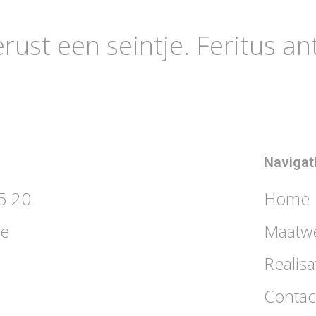
ust een seintje. Feritus a
Navigat
5 20
Home
be
Maatw
Realisa
Contac