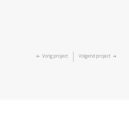
|
Vorig project
Volgend project