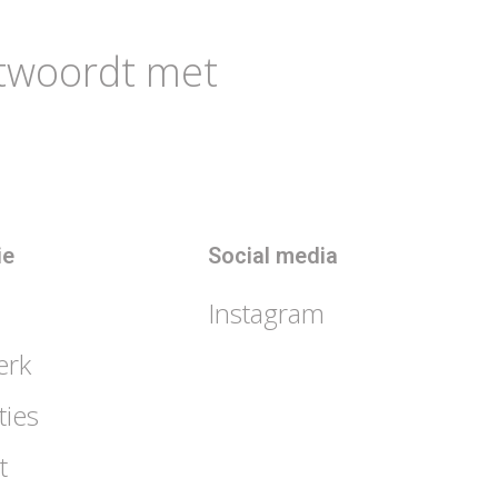
ntwoordt met
ie
Social media
Instagram
erk
ties
t